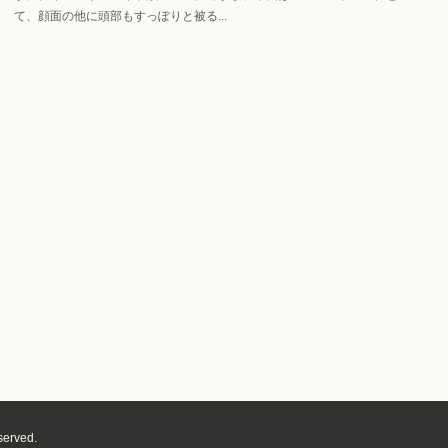
て、顔面の他に頭部もすっぽりと被る...
served.