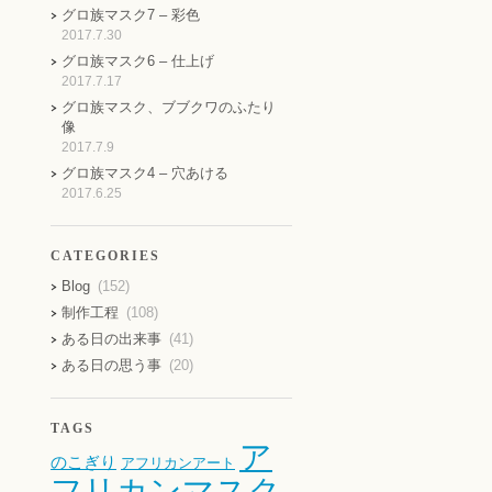
グロ族マスク7 – 彩色
2017.7.30
グロ族マスク6 – 仕上げ
2017.7.17
グロ族マスク、ブブクワのふたり
像
2017.7.9
グロ族マスク4 – 穴あける
2017.6.25
CATEGORIES
Blog
(152)
制作工程
(108)
ある日の出来事
(41)
ある日の思う事
(20)
TAGS
ア
のこぎり
アフリカンアート
フリカンマスク