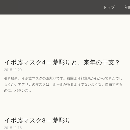
トップ
初
イボ族マスク4 – 荒彫りと、来年の干支？
2015.11.29
引き続き、イボ族マスクの荒彫りです。前回より顔立ちがわかってきたでし
ょうか。アフリカのマスクは、ルールがあるようでないような。自由すぎる
のに、バランス...
イボ族マスク3 – 荒彫り
2015.11.16