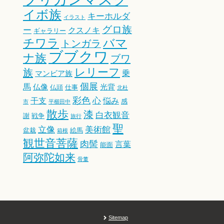
イボ族
キーホルダ
イラスト
グロ族
ー
クスノキ
ギャラリー
チワラ
バマ
トンガラ
ブブクワ
ナ族
ブワ
レリーフ
族
乗
マンビア族
個展
馬
仏像
光背
仏頭
仕事
北杜
彩色
心
干支
悩み
感
市
平櫛田中
散歩
漆
白衣観音
謝
戦争
旅行
聖
立像
美術館
盆栽
絵馬
箱根
観世音菩薩
肉髻
言葉
能面
阿弥陀如来
骨董
Sitemap