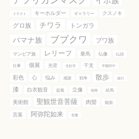
アフリカンマスク
イボ族
キーホルダー
クスノキ
ギャラリー
イラスト
チワラ
グロ族
トンガラ
ブブクワ
バマナ族
ブワ族
レリーフ
乗馬
マンビア族
仏像
仏頭
個展
干支
光背
仕事
北杜市
平櫛田中
散歩
彩色
心
悩み
感謝
戦争
旅行
漆
白衣観音
立像
盆栽
絵馬
箱根
聖観世音菩薩
肉髻
美術館
能面
阿弥陀如来
言葉
骨董