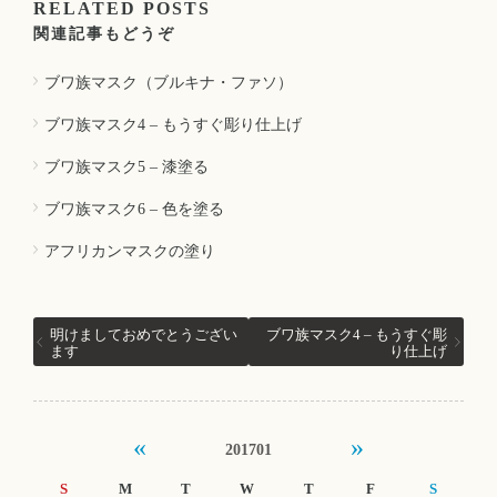
RELATED POSTS
関連記事もどうぞ
ブワ族マスク（ブルキナ・ファソ）
ブワ族マスク4 – もうすぐ彫り仕上げ
ブワ族マスク5 – 漆塗る
ブワ族マスク6 – 色を塗る
アフリカンマスクの塗り
明けましておめでとうござい
ブワ族マスク4 – もうすぐ彫
ます
り仕上げ
«
»
201701
S
M
T
W
T
F
S