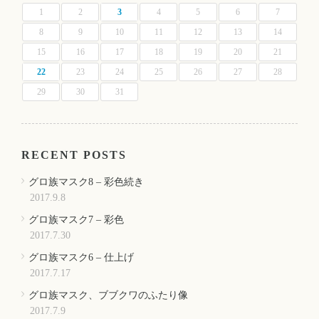
1
2
3
4
5
6
7
8
9
10
11
12
13
14
15
16
17
18
19
20
21
22
23
24
25
26
27
28
29
30
31
RECENT POSTS
グロ族マスク8 – 彩色続き
2017.9.8
グロ族マスク7 – 彩色
2017.7.30
グロ族マスク6 – 仕上げ
2017.7.17
グロ族マスク、ブブクワのふたり像
2017.7.9