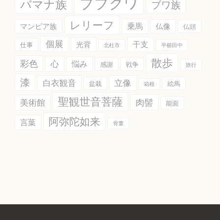
ブブクワ
バマナ族
ブワ族
レリーフ
乗馬
マンビア族
仏像
仏頭
個展
干支
光背
仕事
北杜市
平櫛田中
散歩
彩色
心
悩み
感謝
戦争
旅行
漆
白衣観音
立像
盆栽
絵馬
箱根
聖観世音菩薩
肉髻
美術館
能面
阿弥陀如来
言葉
骨董