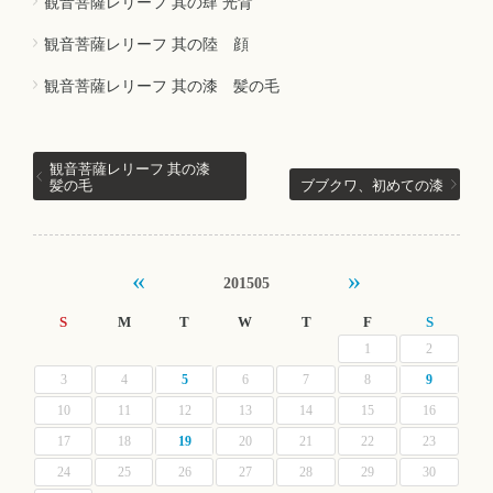
観音菩薩レリーフ 其の肆 光背
観音菩薩レリーフ 其の陸 顔
観音菩薩レリーフ 其の漆 髪の毛
観音菩薩レリーフ 其の漆
髪の毛
ブブクワ、初めての漆
«
»
201505
S
M
T
W
T
F
S
1
2
3
4
5
6
7
8
9
10
11
12
13
14
15
16
17
18
19
20
21
22
23
24
25
26
27
28
29
30