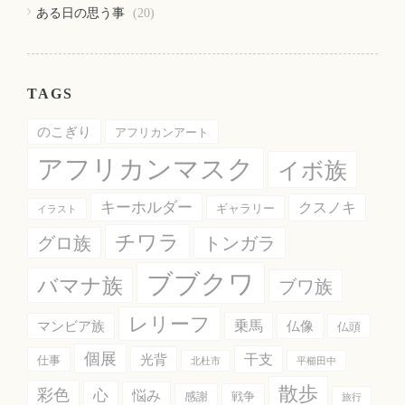
ある日の思う事
(20)
TAGS
のこぎり
アフリカンアート
アフリカンマスク
イボ族
キーホルダー
クスノキ
ギャラリー
イラスト
チワラ
グロ族
トンガラ
ブブクワ
バマナ族
ブワ族
レリーフ
乗馬
マンビア族
仏像
仏頭
個展
干支
光背
仕事
北杜市
平櫛田中
散歩
彩色
心
悩み
感謝
戦争
旅行