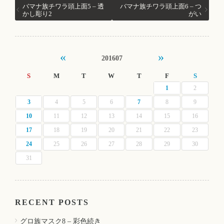
バマナ族チワラ頭上面5 – 透
バマナ族チワラ頭上面6 – つ
かし彫り2
がい
«
»
201607
S
M
T
W
T
F
S
1
2
3
4
5
6
7
8
9
10
11
12
13
14
15
16
17
18
19
20
21
22
23
24
25
26
27
28
29
30
31
RECENT POSTS
グロ族マスク8 – 彩色続き